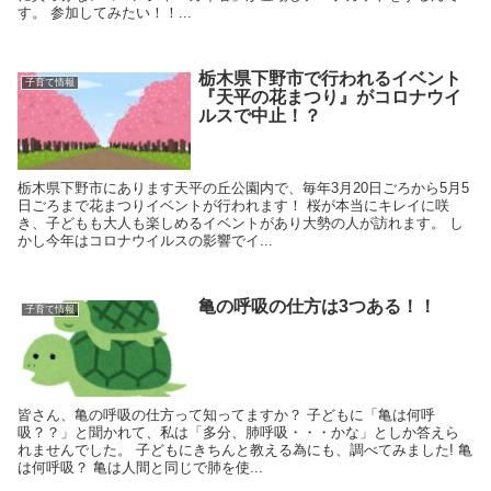
す。 参加してみたい！！...
栃木県下野市で行われるイベント
子育て情報
『天平の花まつり』がコロナウイ
ルスで中止！？
栃木県下野市にあります天平の丘公園内で、毎年3月20日ごろから5月5
日ごろまで花まつりイベントが行われます！ 桜が本当にキレイに咲
き、子どもも大人も楽しめるイベントがあり大勢の人が訪れます。 し
かし今年はコロナウイルスの影響でイ...
亀の呼吸の仕方は3つある！！
子育て情報
皆さん、亀の呼吸の仕方って知ってますか？ 子どもに「亀は何呼
吸？？」と聞かれて、私は「多分、肺呼吸・・・かな」としか答えら
れませんでした。 子どもにきちんと教える為にも、調べてみました! 亀
は何呼吸？ 亀は人間と同じで肺を使...