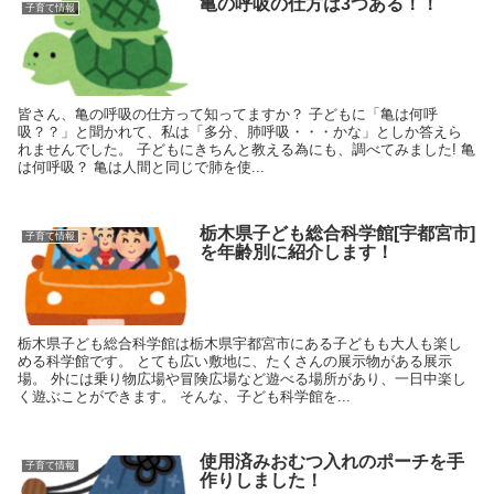
亀の呼吸の仕方は3つある！！
子育て情報
皆さん、亀の呼吸の仕方って知ってますか？ 子どもに「亀は何呼
吸？？」と聞かれて、私は「多分、肺呼吸・・・かな」としか答えら
れませんでした。 子どもにきちんと教える為にも、調べてみました! 亀
は何呼吸？ 亀は人間と同じで肺を使...
栃木県子ども総合科学館[宇都宮市]
子育て情報
を年齢別に紹介します！
栃木県子ども総合科学館は栃木県宇都宮市にある子どもも大人も楽し
める科学館です。 とても広い敷地に、たくさんの展示物がある展示
場。 外には乗り物広場や冒険広場など遊べる場所があり、一日中楽し
く遊ぶことができます。 そんな、子ども科学館を...
使用済みおむつ入れのポーチを手
子育て情報
作りしました！