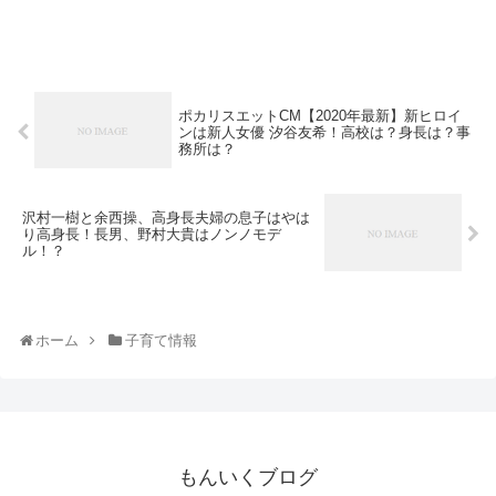
ポカリスエットCM【2020年最新】新ヒロイ
ンは新人女優 汐谷友希！高校は？身長は？事
務所は？
沢村一樹と余西操、高身長夫婦の息子はやは
り高身長！長男、野村大貴はノンノモデ
ル！？
ホーム
子育て情報
もんいくブログ