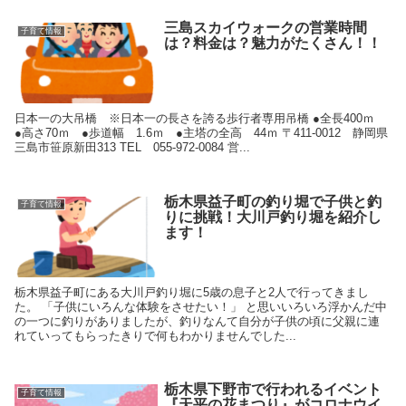
三島スカイウォークの営業時間
子育て情報
は？料金は？魅力がたくさん！！
日本一の大吊橋 ※日本一の長さを誇る歩行者専用吊橋 ●全長400ｍ
●高さ70ｍ ●歩道幅 1.6ｍ ●主塔の全高 44ｍ 〒411-0012 静岡県
三島市笹原新田313 TEL 055-972-0084 営...
栃木県益子町の釣り堀で子供と釣
子育て情報
りに挑戦！大川戸釣り堀を紹介し
ます！
栃木県益子町にある大川戸釣り堀に5歳の息子と2人で行ってきまし
た。 「子供にいろんな体験をさせたい！」 と思いいろいろ浮かんだ中
の一つに釣りがありましたが、釣りなんて自分が子供の頃に父親に連
れていってもらったきりで何もわかりませんでした...
栃木県下野市で行われるイベント
子育て情報
『天平の花まつり』がコロナウイ