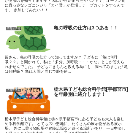
があるのを知ってますか？ 秋口から始まったイベントで、オープン前
に真っ赤なレゴニンジャ「カイ君」が登場しテープカットをするんで
す。 参加してみたい！！...
亀の呼吸の仕方は3つある！！
子育て情報
皆さん、亀の呼吸の仕方って知ってますか？ 子どもに「亀は何呼
吸？？」と聞かれて、私は「多分、肺呼吸・・・かな」としか答えら
れませんでした。 子どもにきちんと教える為にも、調べてみました! 亀
は何呼吸？ 亀は人間と同じで肺を使...
栃木県子ども総合科学館[宇都宮市]
子育て情報
を年齢別に紹介します！
栃木県子ども総合科学館は栃木県宇都宮市にある子どもも大人も楽し
める科学館です。 とても広い敷地に、たくさんの展示物がある展示
場。 外には乗り物広場や冒険広場など遊べる場所があり、一日中楽し