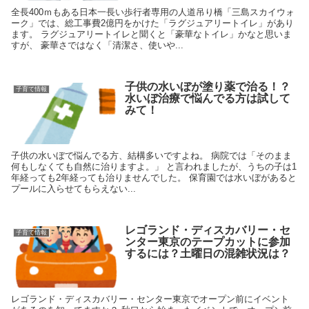
全長400ｍもある日本一長い歩行者専用の人道吊り橋「三島スカイウォ
ーク」では、総工事費2億円をかけた「ラグジュアリートイレ」があり
ます。 ラグジュアリートイレと聞くと「豪華なトイレ」かなと思いま
すが、 豪華さではなく「清潔さ、使いや...
子供の水いぼが塗り薬で治る！？
子育て情報
水いぼ治療で悩んでる方は試して
みて！
子供の水いぼで悩んでる方、結構多いですよね。 病院では「そのまま
何もしなくても自然に治りますよ。」 と言われましたが、うちの子は1
年経っても2年経っても治りませんでした。 保育園では水いぼがあると
プールに入らせてもらえない...
レゴランド・ディスカバリー・セ
子育て情報
ンター東京のテープカットに参加
するには？土曜日の混雑状況は？
レゴランド・ディスカバリー・センター東京でオープン前にイベント